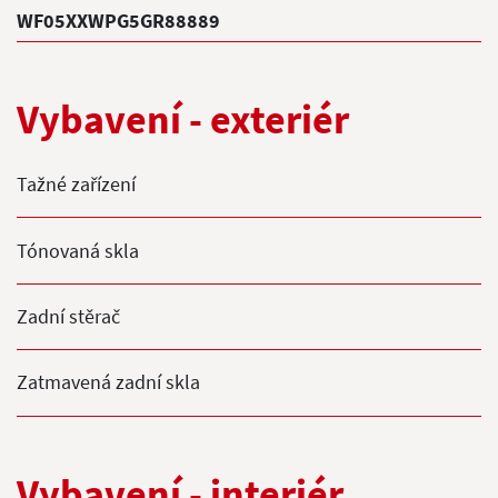
WF05XXWPG5GR88889
Vybavení - exteriér
Tažné zařízení
Tónovaná skla
Zadní stěrač
Zatmavená zadní skla
Vybavení - interiér