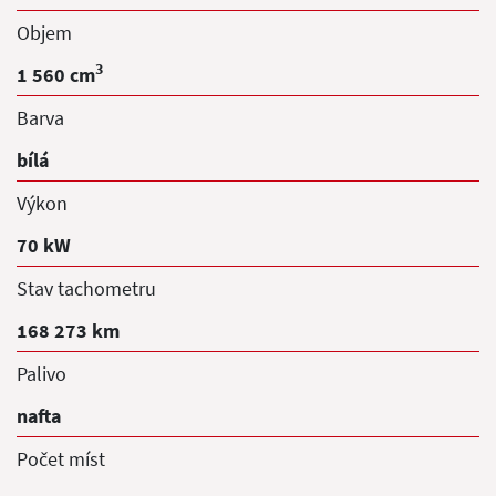
Objem
3
1 560 cm
Barva
bílá
Výkon
70 kW
Stav tachometru
168 273 km
Palivo
nafta
Počet míst