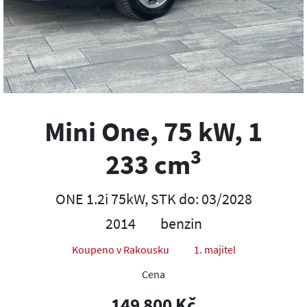
Mini One, 75 kW, 1
3
233 cm
ONE 1.2i 75kW, STK do: 03/2028
2014
benzin
Koupeno v Rakousku
1. majitel
Cena
149 800 Kč