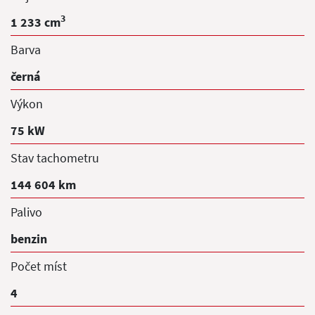
3
1 233 cm
Barva
černá
Výkon
75 kW
Stav tachometru
144 604 km
Palivo
benzin
Počet míst
4