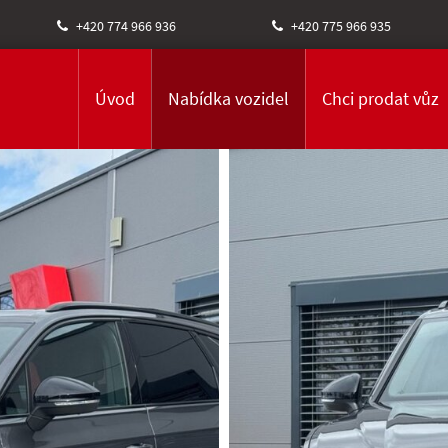
+420 774 966 936
+420 775 966 935
Úvod
Nabídka vozidel
Chci prodat vůz