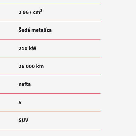
3
2 967 cm
Šedá metalíza
210 kW
26 000 km
nafta
5
SUV