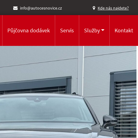
info@autocesnovice.cz
Kde nás najdete?
Půjčovna dodávek
Servis
Služby
Kontakt