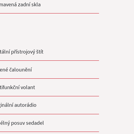
mavená zadní skla
tální přístrojový štít
ené čalounění
tifunkční volant
ginální autorádio
élný posuv sedadel