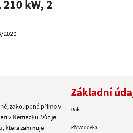
 210 kW, 2
4/2029
Základní úda
ané, zakoupené přímo v
Rok
en v Německu. Vůz je
, která zahrnuje
Převodovka