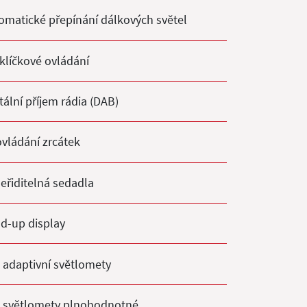
omatické přepínání dálkových světel
klíčkové ovládání
tální příjem rádia (DAB)
 ovládání zrcátek
seřiditelná sedadla
d-up display
 adaptivní světlomety
 světlomety plnohodnotné