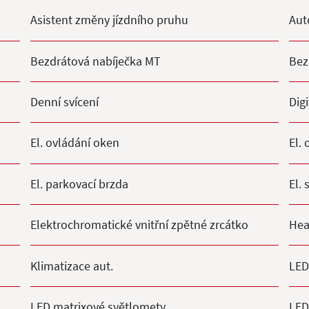
Asistent změny jízdního pruhu
Aut
Bezdrátová nabíječka MT
Bez
Denní svícení
Digi
El. ovládání oken
El.
El. parkovací brzda
El. 
Elektrochromatické vnitřní zpětné zrcátko
Hea
Klimatizace aut.
LED
LED matrixové světlomety
LED