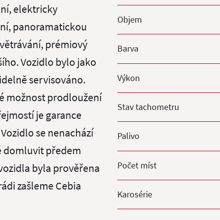
í, elektricky
Objem
dění, panoramatickou
dvětrávání, prémiový
Barva
ho. Vozidlo bylo jako
Výkon
idelně servisováno.
é možnost prodloužení
Stav tachometru
řejmostí je garance
 Vozidlo se nenachází
Palivo
né domluvit předem
Počet míst
 vozidla byla prověřena
rádi zašleme Cebia
Karosérie