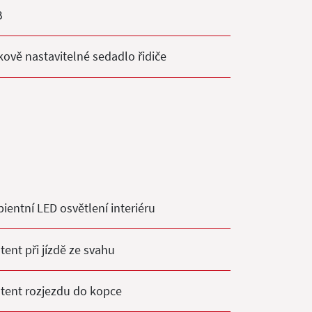
B
kově nastavitelné sedadlo řidiče
ientní LED osvětlení interiéru
tent při jízdě ze svahu
stent rozjezdu do kopce