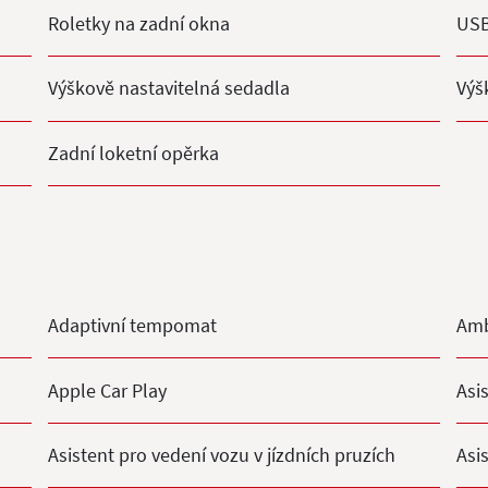
Roletky na zadní okna
US
Výškově nastavitelná sedadla
Výš
Zadní loketní opěrka
Adaptivní tempomat
Amb
Apple Car Play
Asis
Asistent pro vedení vozu v jízdních pruzích
Asi