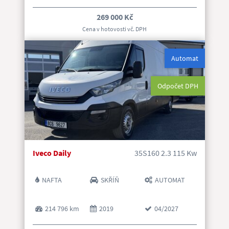
269 000 Kč
Cena v hotovosti vč. DP
H
Automat
Odpočet DPH
Iveco Daily
35S160 2.3 115 Kw
NAFTA
SKŘÍŇ
AUTOMAT
214 796 km
2019
04/2027