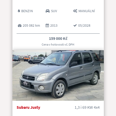
BENZIN
SUV
MANUÁLNÍ
205 082 km
2013
05/2028
159 000 Kč
Cena v hotovosti vč. DP
H
Subaru Justy
1,3 i 69 KW 4x4