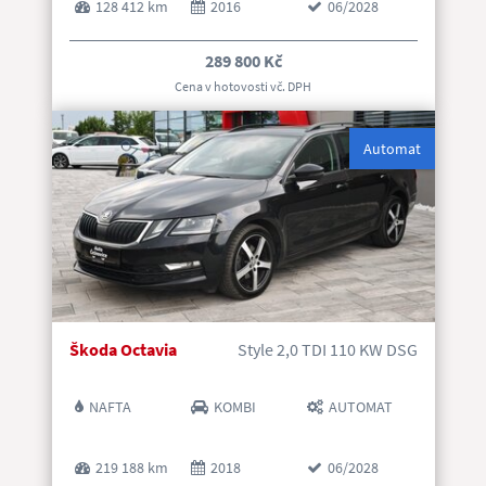
128 412 km
2016
06/2028
289 800 Kč
Cena v hotovosti vč. DP
H
Automat
Škoda Octavia
Style 2,0 TDI 110 KW DSG
NAFTA
KOMBI
AUTOMAT
219 188 km
2018
06/2028