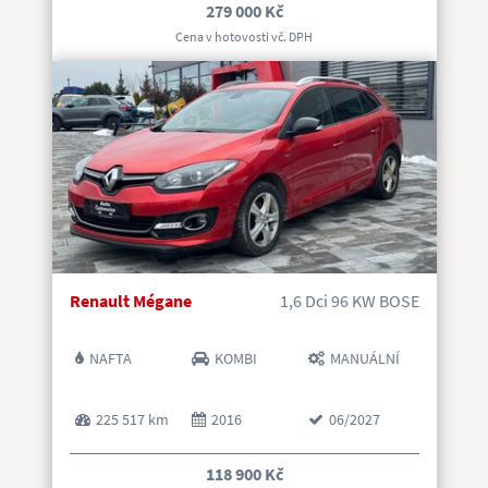
279 000 Kč
Cena v hotovosti vč. DP
H
Renault Mégane
1,6 Dci 96 KW BOSE
NAFTA
KOMBI
MANUÁLNÍ
225 517 km
2016
06/2027
118 900 Kč