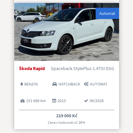
Automat
Škoda Rapid
Spaceback StylePlus 1.4TSI DSG
BENZIN
HATCHBACK
AUTOMAT
151 666 km
2015
09/2028
219 000 Kč
Cena v hotovosti vč. DP
H