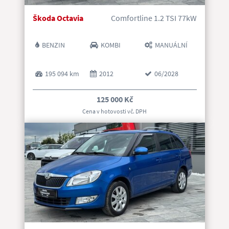
Škoda Octavia
Comfortline 1.2 TSI 77kW
BENZIN
KOMBI
MANUÁLNÍ
195 094 km
2012
06/2028
125 000 Kč
Cena v hotovosti vč. DP
H