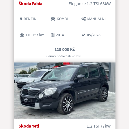
Škoda Fabia
Elegance 1.2 TSI 63kW
BENZIN
KOMBI
MANUÁLNÍ
170 157 km
2014
05/2028
119 000 Kč
Cena v hotovosti vč. DP
H
Škoda Yeti
1.2 TSI 77kW