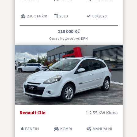
230 514 km
2013
05/2028
119 000 Kč
Cena v hotovosti vč. DP
H
Renault Clio
1,2 55 KW Klima
BENZIN
KOMBI
MANUÁLNÍ