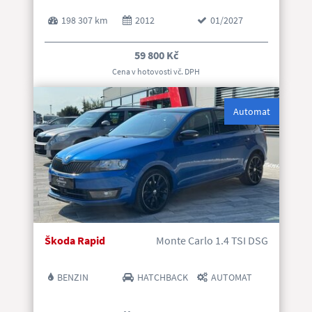
198 307 km
2012
01/2027
59 800 Kč
Cena v hotovosti vč. DP
H
Automat
Škoda Rapid
Monte Carlo 1.4 TSI DSG
BENZIN
HATCHBACK
AUTOMAT