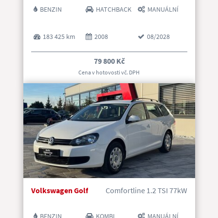
BENZIN
HATCHBACK
MANUÁLNÍ
183 425 km
2008
08/2028
79 800 Kč
Cena v hotovosti vč. DP
H
Volkswagen Golf
Comfortline 1.2 TSI 77kW
BENZIN
KOMBI
MANUÁLNÍ