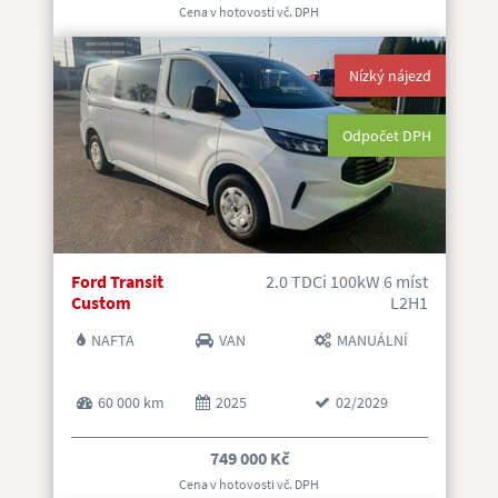
Cena v hotovosti vč. DP
H
Nízký nájezd
Odpočet DPH
Ford Transit
2.0 TDCi 100kW 6 míst
Custom
L2H1
NAFTA
VAN
MANUÁLNÍ
60 000 km
2025
02/2029
749 000 Kč
Cena v hotovosti vč. DP
H